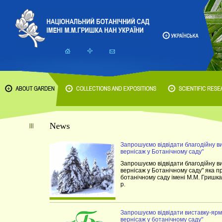
News
Запрошуємо відвідати благодійну в
вернісаж у Ботанічному саду"
Запрошуємо відвідати благодійну в
вернісаж у Ботанічному саду" яка 
ботанічному саду імені М.М. Гришк
р.
Запрошуємо відвідати виставку-ярм
вернісаж у ботанічному саду"