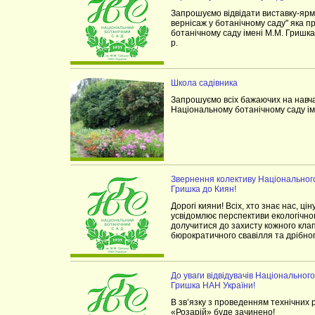
Запрошуємо відвідати виставку-ярм
вернісаж у ботанічному саду" яка 
ботанічному саду імені М.М. Гришк
р.
Школа садівника
Запрошуємо всіх бажаючих на нав
Національному ботанічному саду ім
Звернення колективу Національного
Гришка до Киян!
Дорогі кияни! Всіх, хто знає нас, ці
усвідомлює перспективи екологічно
долучитися до захисту кожного клап
бюрократичного свавілля та дрібног
До уваги відвідувачів Національного
Гришка НАН України!
В зв’язку з проведенням технічних р
«Розарій» буде зачинено!