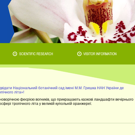
ідвідати Національний ботанічний сад імені М.М. Гришка НАН України де
опічного літа»!
новорічною феєрією вогників, що прикрашають казкові ландшафти вечірнього
осфері тропічного літа у великій купольній оранжереї.