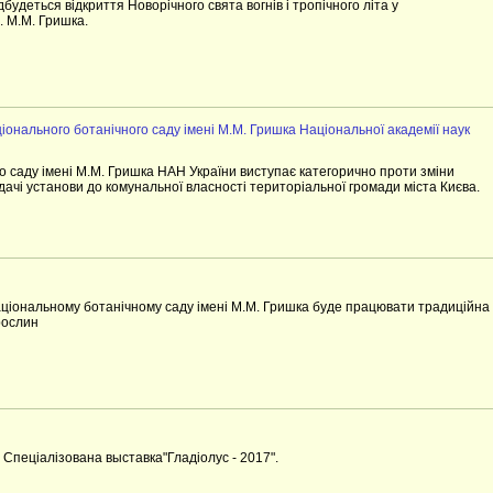
дбудеться відкриття Новорічного свята вогнів і тропічного літа у
. М.М. Гришка.
онального ботанічного саду імені М.М. Гришка Національної академії наук
о саду імені М.М. Гришка НАН України виступає категорично проти зміни
дачі установи до комунальної власності територіальної громади міста Києва.
Національному ботанічному саду імені М.М. Гришка буде працювати традиційна
рослин
 Спецiалiзована выставка"Гладiолус - 2017".