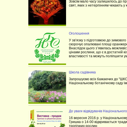
Зовсім мало часу залишилось до пр
свят, яких з нетерпінням чекають у к
Оголошення
У зв’язку з підготовкою до зимовог
скорочує опалювані площі оранжере
Внаслідок цього з’явилась можливіс
цінами рослини, що є в достатній кі
властивості та можуть поліпшити у
Школа садівника
Запрошуємо всіх бажаючих до "ШК
Національному ботанічному саду ім
До уваги відвідувачів Національного
16 вересня 2016 р. у Національному
Гришка о 14-00 відкривається трад
тропічних рослин