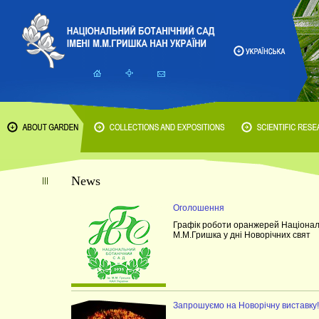
News
Оголошення
Графік роботи оранжерей Національ
М.М.Гришка у дні Новорічних свят
Запрошуємо на Новорічну виставку!