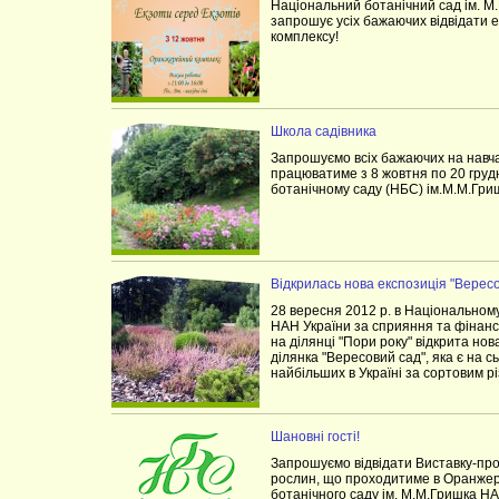
Національний ботанічний сад ім. М
запрошує усіх бажаючих відвідати 
комплексу!
Школа садівника
Запрошуємо всіх бажаючих на нав
працюватиме з 8 жовтня по 20 груд
ботанічному саду (НБС) ім.М.М.Гри
Відкрилась нова експозиція "Верес
28 вересня 2012 р. в Національном
НАН України за сприяння та фінан
на ділянці "Пори року" відкрита но
ділянка "Вересовий сад", яка є на с
найбільших в Україні за сортовим р
Шановні гості!
Запрошуємо відвідати Виставку-про
рослин, що проходитиме в Оранжер
ботанічного саду ім. М.М.Гришка НА