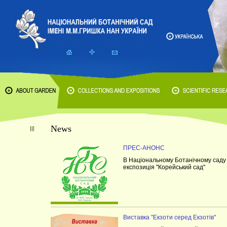
News
ПРЕС-АНОНС
В Національному Ботанічному саду в
експозиція "Корейський сад"
Виставка "Екзоти серед Екзотів"