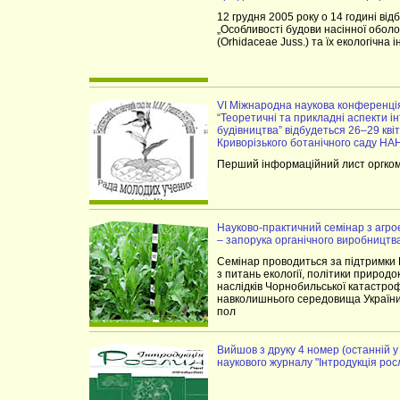
12 грудня 2005 року о 14 годині від
„Особливості будови насінної оболо
(Orhidaceae Juss.) та їх екологічна 
VІ Міжнародна наукова конференція
“Теоретичні та прикладні аспекти ін
будівництва” відбудеться 26–29 квіт
Криворізького ботанічного саду НА
Перший інформаційний лист оргком
Науково-практичний семінар з агрое
– запорука органічного виробництва
Семінар проводиться за підтримки 
з питань екології, політики природо
наслідків Чорнобильської катастро
навколишнього середовища України,
пол
Вийшов з друку 4 номер (останній у
наукового журналу "Інтродукція рос