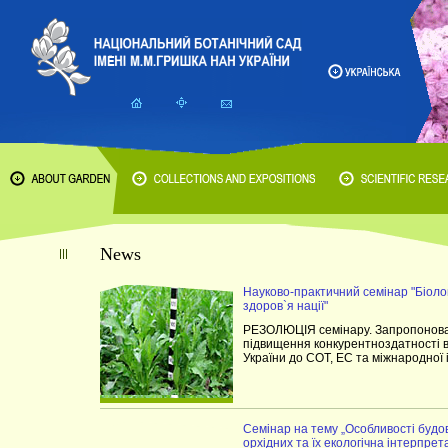
News
Науково-практичний семінар "Біоло
здоров`я нації"
РЕЗОЛЮЦІЯ семінару. Запропонова
підвищення конкурентноздатності в
України до СОТ, ЕС та міжнародної і
Cемінар на тему „Особливості будо
орхідних та їх екологічна інтерпрет