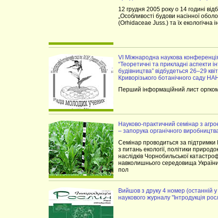
12 грудня 2005 року о 14 годині від
„Особливості будови насінної оболо
(Orhidaceae Juss.) та їх екологічна 
VІ Міжнародна наукова конференція
“Теоретичні та прикладні аспекти ін
будівництва” відбудеться 26–29 квіт
Криворізького ботанічного саду НА
Перший інформаційний лист оргком
Науково-практичний семінар з агрое
– запорука органічного виробництва
Семінар проводиться за підтримки 
з питань екології, політики природо
наслідків Чорнобильської катастро
навколишнього середовища України,
пол
Вийшов з друку 4 номер (останній у
наукового журналу "Інтродукція рос