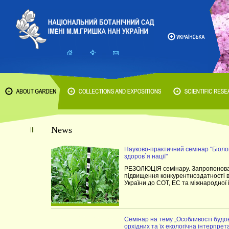
News
Науково-практичний семінар "Біоло
здоров`я нації"
РЕЗОЛЮЦІЯ семінару. Запропонова
підвищення конкурентноздатності в
України до СОТ, ЕС та міжнародної і
Cемінар на тему „Особливості будо
орхідних та їх екологічна інтерпрет