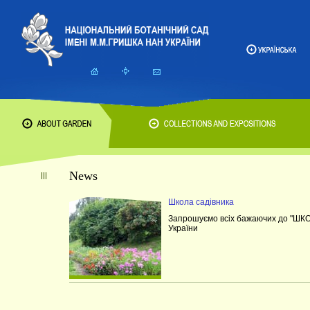
News
Школа садівника
Запрошуємо всіх бажаючих до "ШКО
України