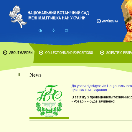
News
До уваги відвідувачів Національного
Гришка НАН України!
В зв’язку з проведенням технічних 
«Розарій» буде зачинено!