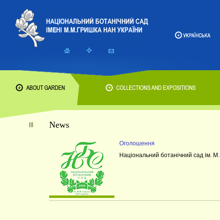
News
Оголошення
Національний ботанічний сад ім. М