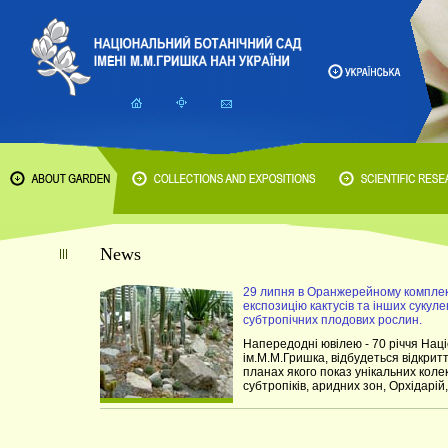
News
29 липня в Оранжерейному комплек
експозицію кактусів та інших сукуле
субтропічних плодових рослин.
Напередодні ювілею - 70 річчя Нац
ім.М.М.Гришка, відбудеться відкрит
планах якого показ унікальних колек
субтропіків, аридних зон, Орхідарій, 