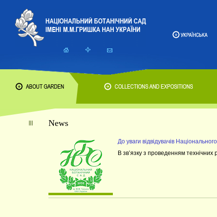
News
До уваги відвідувачів Національног
В зв’язку з проведенням технічних