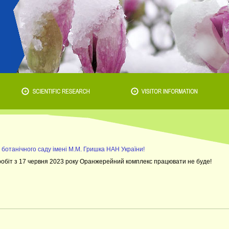
о ботанічного саду імені М.М. Гришка НАН України!
 робіт з 17 червня 2023 року Оранжерейний комплекс працювати не буде!