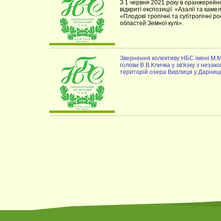
З 1 червня 2021 року в оранжерейн
відкриті експозиції: «Азалії та каме
«Плодові тропічні та субтропічні 
областей Земної кулі».
Звернення колективу НБС імені М.М.
голови В.В.Кличка у зв'язку з нез
територій озера Вирлиця у Дарниць