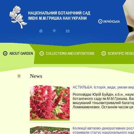
News
АСТИЛЬБА. Історія, види, умови в
Розповідає Юрій Буйдін, к.б.н., нау
ботанічного саду ім.М.М.Гришка. Ва
вишуканий тіньовитривалий багатор
Ломикаменевих. Останнім часом ця 
Колекції квітково-декоративних ро
отримали статус національного на