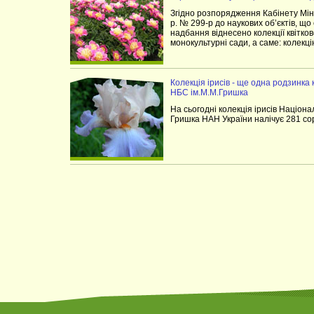
Згідно розпорядження Кабінету Міні
р. № 299-р до наукових об’єктів, щ
надбання віднесено колекції квітко
монокультурні сади, а саме: колекцію
Колекція ірисів - ще одна родзинка 
НБС ім.М.М.Гришка
На сьогодні колекція ірисів Націона
Гришка НАН України налічує 281 сор