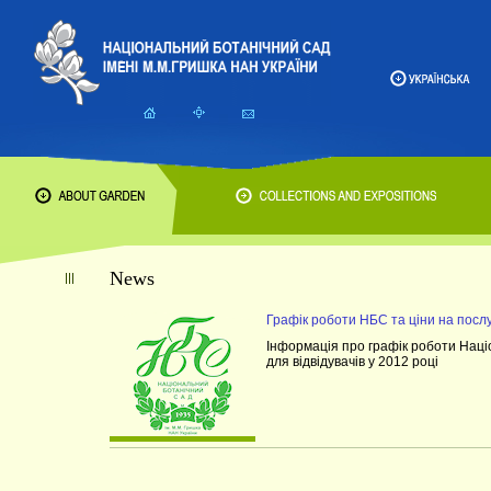
News
Графік роботи НБС та ціни на посл
Інформація про графік роботи Націо
для відвідувачів у 2012 році