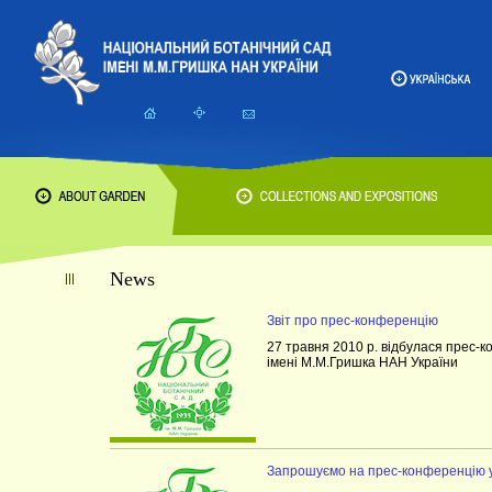
News
Звіт про прес-конференцію
27 травня 2010 р. відбулася прес-к
імені М.М.Гришка НАН України
Запрошуємо на прес-конференцію у 