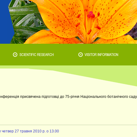
онференція присвячена підготовці до 75-річчя Національного ботанічного саду
четвер 27 травня 2010 р. о 13.00