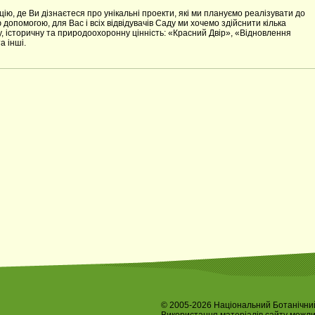
, де Ви дізнаєтеся про унікальні проекти, які ми плануємо реалізувати до
допомогою, для Вас і всіх відвідувачів Саду ми хочемо здійснити кілька
у, історичну та природоохоронну цінність: «Красний Двір», «Відновлення
 інші.
© 2005-2026 Національний Ботанічний