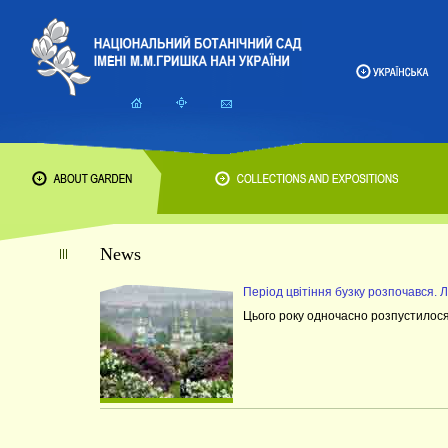
News
Період цвітіння бузку розпочався. 
Цього року одночасно розпустилося