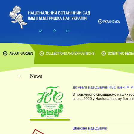
News
До уваги відвідувачів НБС імені М.
З приємністю сповіщаємо наших гост
весна 2020 у Національному ботанічн
Шановні відвідувачі!