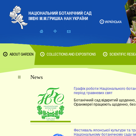
News
Графік роботи Національного ботан
період травневих свят
Ботанічний сад відкритий щоденно, б
Оранжереї працюють щоденно, без в
Фестиваль японської культури та т
Національному ботанічному саду ім