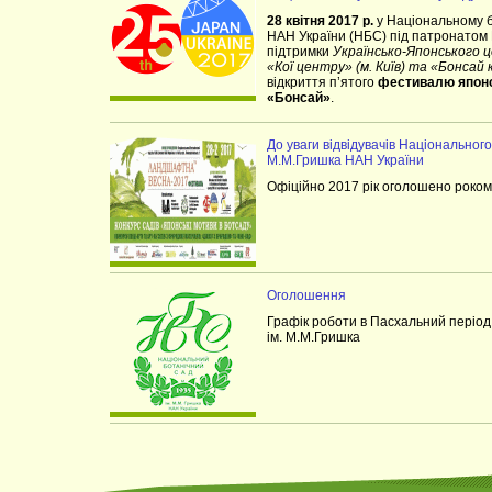
28 квітня 2017 р.
у Національному б
НАН України (НБС) під патронатом П
підтримки
Українсько-Японського це
«Кої центру» (м. Київ) та «Бонсай к
відкриття п’ятого
фестивалю японсь
«Бонсай»
.
До уваги відвідувачів Національного
М.М.Гришка НАН України
Офіційно 2017 рік оголошено роком Я
Оголошення
Графік роботи в Пасхальний період
ім. М.М.Гришка