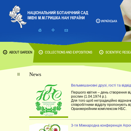
News
Вельмишановні друзі, гості та відві
Першого квітня – день створення ві
рослин (1.04.1974 р.).
Для того щоб нетрадиційно відзнач
співробітники відділу пропонують в
Оранжерейним комплексом НБС.
3-тя Міжнародна конференція Агро