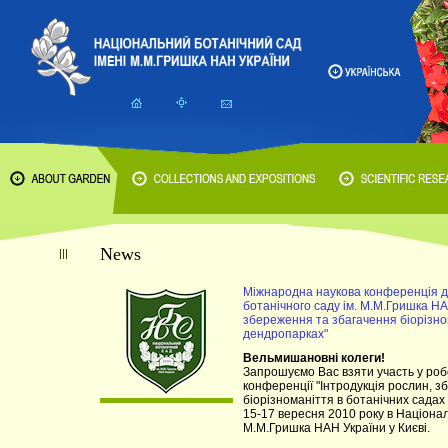
News
Міжнародна наукова конференція д
ботанічного саду ім. М.М.Гришка НА
збереження та збагачення біорізном
дендропарках"
Вельмишановні колеги!
Запрошуємо Вас взяти участь у роб
конференції "Інтродукція рослин, 
біорізноманіття в ботанічних садах 
15-17 вересня 2010 року в Націонал
М.М.Гришка НАН України у Києві.