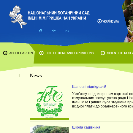
News
Шановні відвідувачі!
У зв’язку з підвищенням вартості е
комунальних послуг, учена рада На
імені М.М.Гришка була змушена пр
вхідної плати до оранжерейного ко
Школа садівника