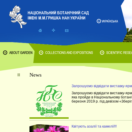
News
Запрошуємо відвідати виставку-
Запрошуємо відвідати виставку-
яка пройде в Національному ботані
березня 2019 р. під девізом «Збері
Квітують азалії та камелії!!!