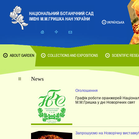
News
Оголошення
Графік роботи оранжерей Національ
М.М.Гришка у дні Новорічних свят
Запрошуємо на Новорічну виставку!