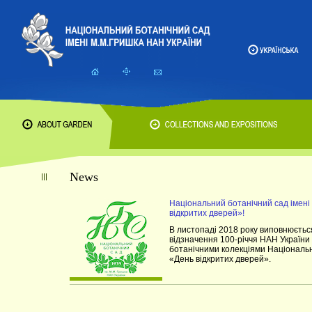
News
Національний ботанічний сад імені
відкритих дверей»!
В листопаді 2018 року виповнюється
відзначення 100-річчя НАН України 
ботанічними колекціями Національн
«День відкритих дверей».