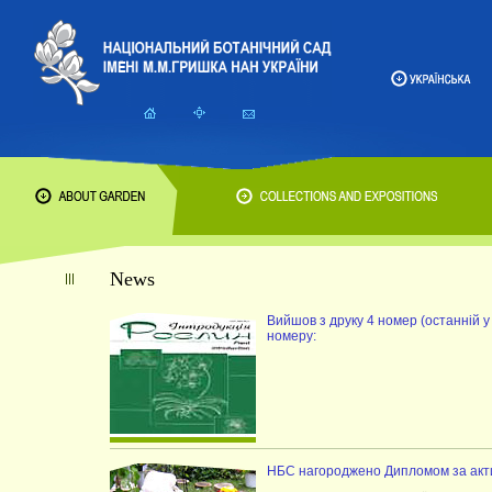
News
Вийшов з друку 4 номер (останній у
номеру:
НБС нагороджено Дипломом за актив