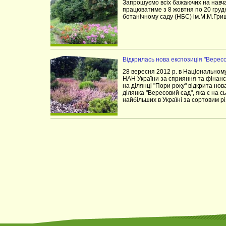
Запрошуємо всіх бажаючих на нав
працюватиме з 8 жовтня по 20 груд
ботанічному саду (НБС) ім.М.М.Гри
Відкрилась нова експозиція "Верес
28 вересня 2012 р. в Національном
НАН України за сприяння та фінан
на ділянці "Пори року" відкрита но
ділянка "Вересовий сад", яка є на с
найбільших в Україні за сортовим р