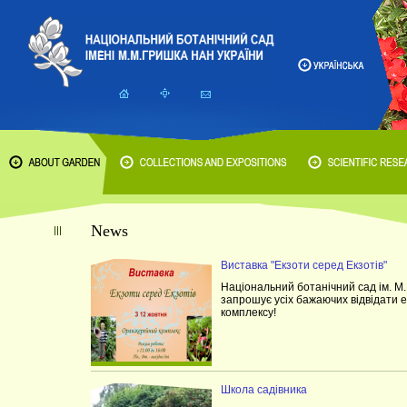
News
Виставка "Екзоти серед Екзотів"
Національний ботанічний сад ім. М
запрошує усіх бажаючих відвідати 
комплексу!
Школа садівника