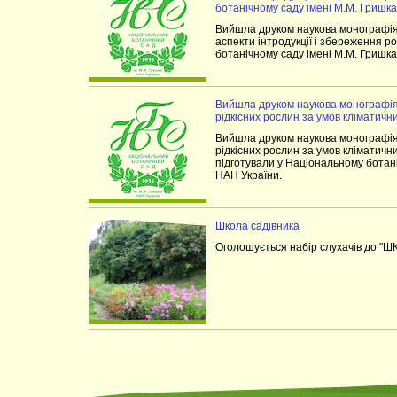
ботанічному саду імені М.М. Гришк
Вийшла друком наукова монографія
аспекти інтродукції і збереження 
ботанічному саду імені М.М. Гришк
Вийшла друком наукова монографія 
рідкісних рослин за умов кліматични
Вийшла друком наукова монографія 
рідкісних рослин за умов кліматичних
підготували у Національному ботан
НАН України.
Школа садівника
Оголошується набір слухачів до 