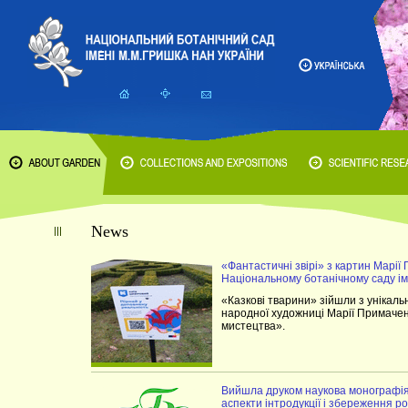
News
«Фантастичні звірі» з картин Марії
Національному ботанічному саду ім
«Казкові тварини» зійшли з унікальн
народної художниці Марії Примаченк
мистецтва».
Вийшла друком наукова монографія
аспекти інтродукції і збереження 