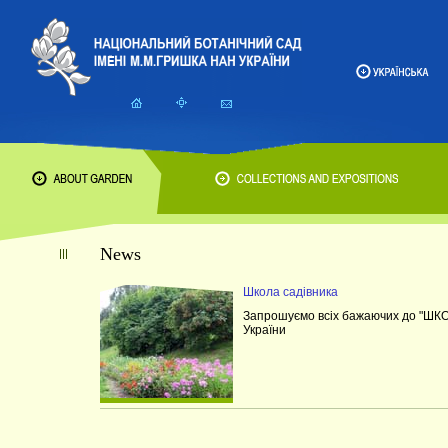
News
Школа садівника
Запрошуємо всіх бажаючих до "ШКО
України