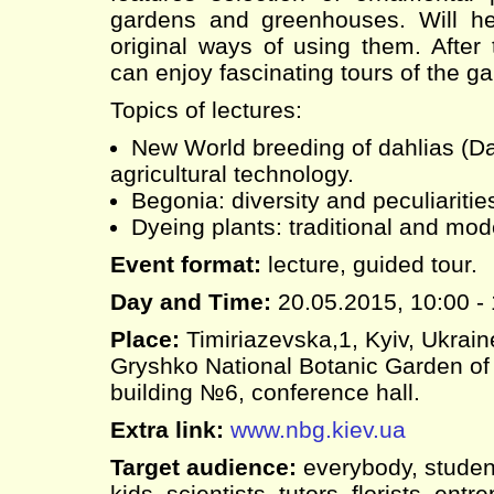
gardens and greenhouses. Will he
original ways of using them. After 
can enjoy fascinating tours of the g
Topics of lectures:
New World breeding of dahlias (Dah
agricultural technology.
Begonia: diversity and peculiarities
Dyeing plants: traditional and mod
Event format:
lecture, guided tour.
Day and Time:
20.05.2015, 10:00 -
Place:
Timiriazevska,1, Kyiv, Ukrai
Gryshko National Botanic Garden of
building №6, conference hall.
Extra link:
www.nbg.kiev.ua
Target audience:
everybody, student
kids, scientists, tutors, florists, en