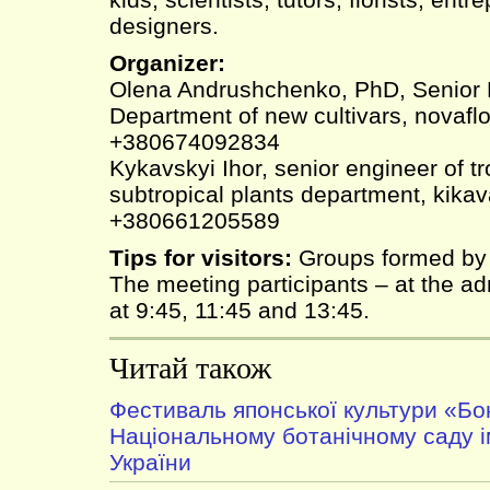
designers.
Organizer:
Olena Andrushchenko, PhD, Senior
Department of new cultivars, novafl
+380674092834
Kykavskyi Ihor, senior engineer of tr
subtropical plants department, kik
+380661205589
Tips for visitors:
Groups formed by p
The meeting participants – at the adm
at 9:45, 11:45 and 13:45.
Читай також
Фестиваль японської культури «Бо
Національному ботанічному саду 
України