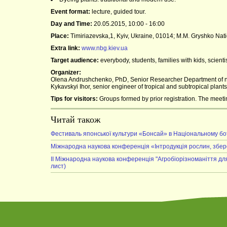
Event format:
lecture, guided tour.
Day and Time:
20.05.2015, 10:00 - 16:00
Place:
Timiriazevska,1, Kyiv, Ukraine, 01014; M.M. Gryshko Nati
Extra link:
www.nbg.kiev.ua
Target audience:
everybody, students, families with kids, scienti
Organizer:
Olena Andrushchenko, PhD, Senior Researcher Department of n
Kykavskyi Ihor, senior engineer of tropical and subtropical p
Tips for visitors:
Groups formed by prior registration. The meetin
Читай також
Фестиваль японської культури «Бонсай» в Національному бо
Міжнародна наукова конференція «Інтродукція рослин, збер
II Міжнародна наукова конференція "Агробіорізноманіття дл
лист)