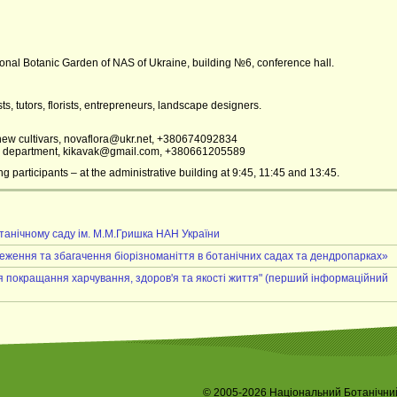
onal Botanic Garden of NAS of Ukraine, building №6, conference hall.
sts, tutors, florists, entrepreneurs, landscape designers.
ew cultivars, novaflora@ukr.net, +380674092834
lants department, kikavak@gmail.com, +380661205589
g participants – at the administrative building at 9:45, 11:45 and 13:45.
танічному саду ім. М.М.Гришка НАН України
еження та збагачення біорізноманіття в ботанічних садах та дендропарках»
я покращання харчування, здоров'я та якості життя" (перший інформаційний
© 2005-2026 Національний Ботанічний