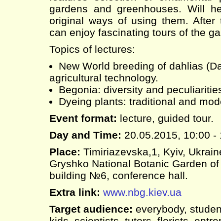
gardens and greenhouses. Will he
original ways of using them. After 
can enjoy fascinating tours of the g
Topics of lectures:
New World breeding of dahlias (Dah
agricultural technology.
Begonia: diversity and peculiarities
Dyeing plants: traditional and mod
Event format:
lecture, guided tour.
Day and Time:
20.05.2015, 10:00 -
Place:
Timiriazevska,1, Kyiv, Ukrai
Gryshko National Botanic Garden of
building №6, conference hall.
Extra link:
www.nbg.kiev.ua
Target audience:
everybody, student
kids, scientists, tutors, florists, en