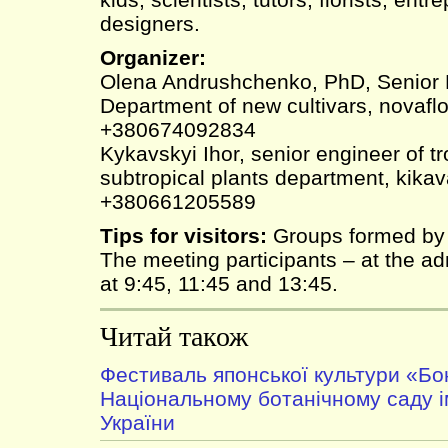
designers.
Organizer:
Olena Andrushchenko, PhD, Senior
Department of new cultivars, novafl
+380674092834
Kykavskyi Ihor, senior engineer of tr
subtropical plants department, kik
+380661205589
Tips for visitors:
Groups formed by p
The meeting participants – at the adm
at 9:45, 11:45 and 13:45.
Читай також
Фестиваль японської культури «Бо
Національному ботанічному саду 
України