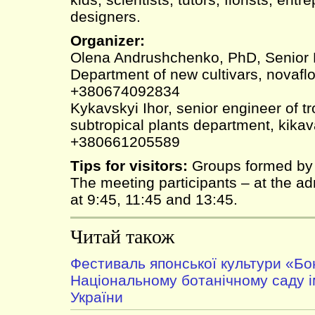
designers.
Organizer:
Olena Andrushchenko, PhD, Senior
Department of new cultivars, novafl
+380674092834
Kykavskyi Ihor, senior engineer of tr
subtropical plants department, kik
+380661205589
Tips for visitors:
Groups formed by p
The meeting participants – at the adm
at 9:45, 11:45 and 13:45.
Читай також
Фестиваль японської культури «Бо
Національному ботанічному саду 
України