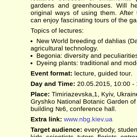
gardens and greenhouses. Will he
original ways of using them. After 
can enjoy fascinating tours of the g
Topics of lectures:
New World breeding of dahlias (Dah
agricultural technology.
Begonia: diversity and peculiarities
Dyeing plants: traditional and mod
Event format:
lecture, guided tour.
Day and Time:
20.05.2015, 10:00 -
Place:
Timiriazevska,1, Kyiv, Ukrai
Gryshko National Botanic Garden of
building №6, conference hall.
Extra link:
www.nbg.kiev.ua
Target audience:
everybody, student
kids, scientists, tutors, florists, en