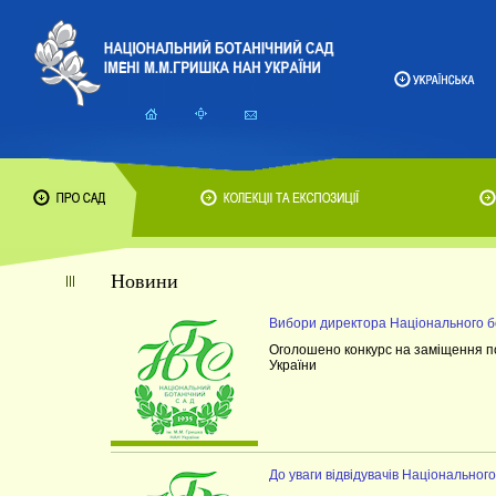
Новини
Вибори директора Національного бо
Оголошено конкурс на заміщення п
України
До уваги відвідувачів Національног