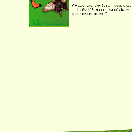
У Національному ботанічному саду 
павільйоні "Водна теплиця" діє вис
тропічних метеликів".