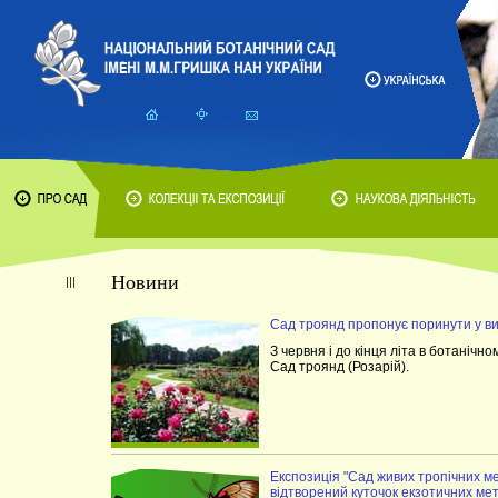
Новини
Сад троянд пропонує поринути у виш
З червня і до кінця літа в ботанічн
Сад троянд (Розарій).
Експозиція "Сад живих тропічних ме
відтворений куточок екзотичних мет