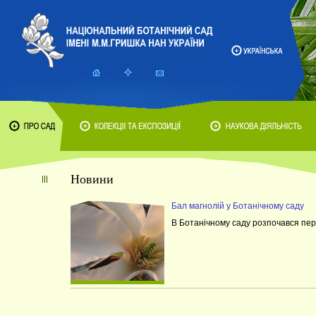
Новини
Бал магнолій у Ботанічному саду
В Ботанічному саду розпочався пері