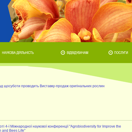
ад щосуботи проводить Виставку-продаж оригінальних рослин
і 4-ї Міжнародної наукової конференції "Agrobiodiversity for Improve the
n and Bees Life"