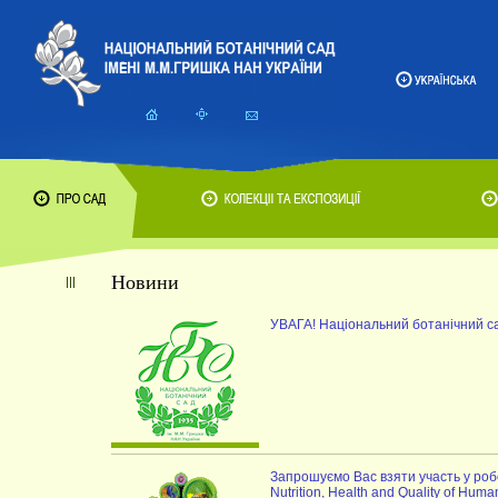
Новини
УВАГА! Національний ботанічний с
Запрошуємо Вас взяти участь у робот
Nutrition, Health and Quality of Huma