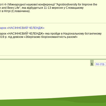
і 4-ї Міжнародної наукової конференції "Agrobiodiversity for Improve the
an and Bees Life", яка відбудеться 11-13 вересня у Словацькому
 в Нітрі (Словаччина).
ярмарок «НАСІННЄВИЙ ЧЕЛЕНДЖ»
рмарок «НАСІННЄВИЙ ЧЕЛЕНДЖ» яка пройде в Національному ботанічному
19 р. під девізом «Зберігаємо біорізноманітність разом!»
1
по стр.