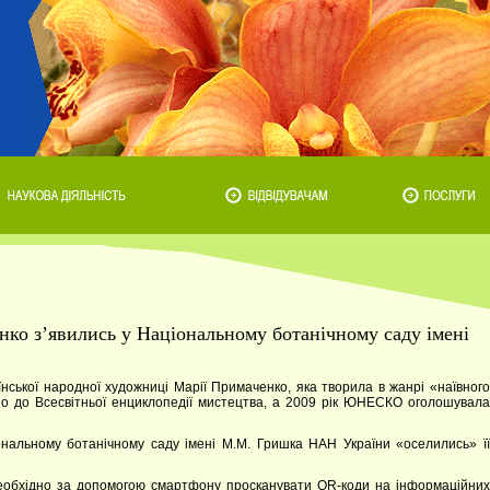
нко з’явились у Національному ботанічному саду імені
їнської народної художниці Марії Примаченко, яка творила в жанрі «наївного
ено до Всесвітньої енциклопедії мистецтва, а 2009 рік ЮНЕСКО оголошувала
ональному ботанічному саду імені М.М. Гришка НАН України «оселились» її
необхідно за допомогою смартфону просканувати QR-коди на інформаційних