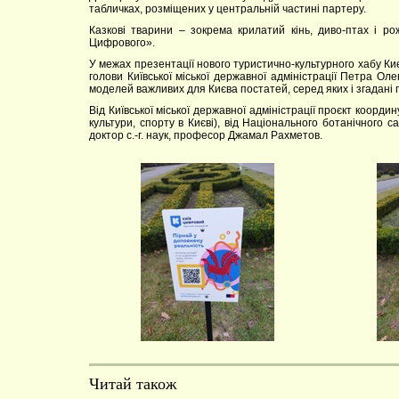
табличках, розміщених у центральній частині партеру.
Казкові тварини – зокрема крилатий кінь, диво-птах і р
Цифрового».
У межах презентації нового туристично-культурного хабу Ки
голови Київської міської державної адміністрації Петра О
моделей важливих для Києва постатей, серед яких і згадані 
Від Київської міської державної адміністрації проєкт коорд
культури, спорту в Києві), від Національного ботанічного 
доктор с.-г. наук, професор Джамал Рахметов.
Читай також