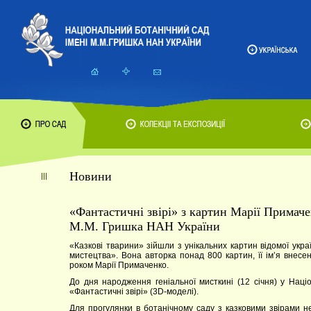
Новини
«Фантастичні звірі» з картин Марії Примаче
М.М. Гришка НАН України
«Казкові тварини» зійшли з унікальних картин відомої укра
мистецтва». Вона авторка понад 800 картин, її ім’я внес
роком Марії Примаченко.
До дня народження геніальної мисткині (12 січня) у Наці
«Фантастичні звірі» (3D-моделі).
Для прогулянки в ботанічному саду з казковими звірами 