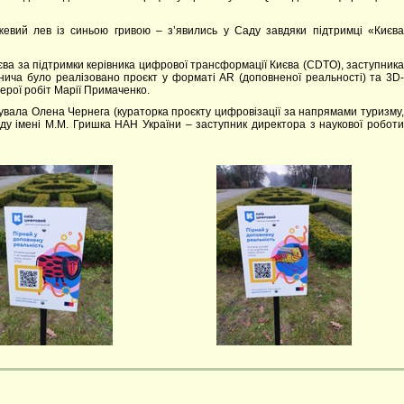
ожевий лев із синьою гривою – з’явились у Саду завдяки підтримці «Києва
єва за підтримки керівника цифрової трансформації Києва (CDTO), заступника
ленича було реалізовано проєкт у форматі AR (доповненої реальності) та 3D-
герої робіт Марії Примаченко.
инувала Олена Чернега (кураторка проєкту цифровізації за напрямами туризму,
саду імені М.М. Гришка НАН України – заступник директора з наукової роботи