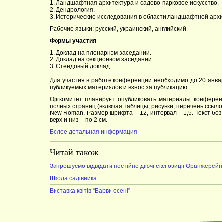
1. Ландшафтная архитектура и садово-парковое искусство.
2. Дендрология.
3. Исторические исследования в области ландшафтной архи
Рабочие языки: русский, украинский, английский
Формы участия
1. Доклад на пленарном заседании.
2. Доклад на секционном заседании.
3. Стендовый доклад.
Для участия в работе конференции необходимо до 20 январ
публикуемых материалов и взнос за публикацию.
Оргкомитет планирует опубликовать материалы конферен
полных страниц (включая таблицы, рисунки, перечень ссыл
New Roman. Размер шрифта – 12, интервал – 1,5. Текст без 
верх и низ – по 2 см.
Более детальная информация
Читай також
Запрошуємо відвідати постійно діючі експозиції Оранжерейн
Школа садівника
Виставка квітів “Барви осені”