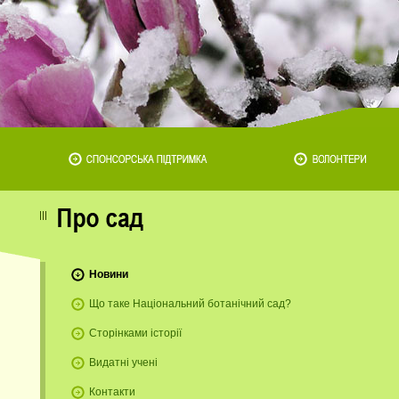
Новини
Що таке Національний ботанічний сад?
Сторінками історії
Видатні учені
Контакти