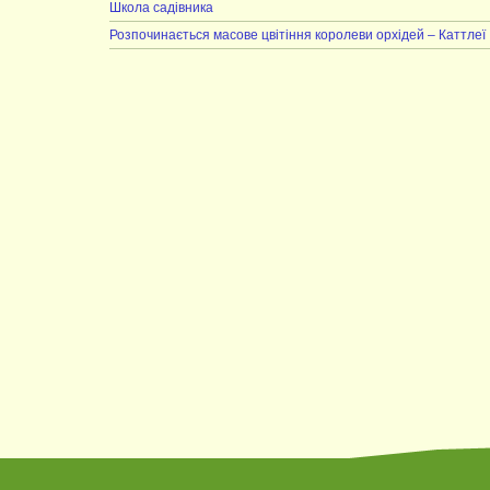
Школа садівника
Розпочинається масове цвітіння королеви орхідей – Каттлеї