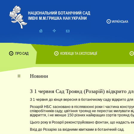
Новини
З 1 червня Сад Троянд (Розарій) відкрито дл
З 1 червня до кінця вересня в ботанічному саду відкрито для
Розарій НБС засновано в післявоєнні роки і частина констру
співробітників саду, цвітіння троянд не перестає милувати в
відкриття, і не менше 150 різних найкращих сортів троянд буд
Цього року в Розарії реконструйовано фонтан, що надасть ек
Вхід до Розарію за вхідними квитками в ботанічний сад.