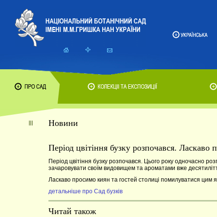
Новини
Період цвітіння бузку розпочався. Ласкаво 
Період цвітіння бузку розпочався. Цього року одночасно роз
зачаровувати своїм видовищем та ароматами вже десятиліття
Ласкаво просимо киян та гостей столиці помилуватися цим
детальніше про Сад бузків
Читай також