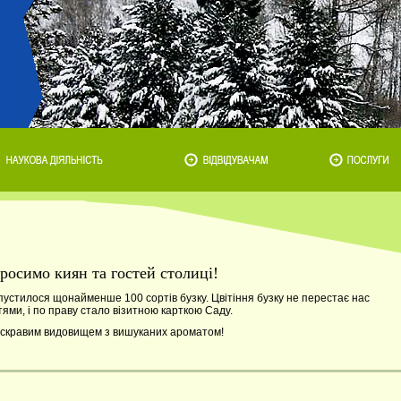
просимо киян та гостей столиці!
пустилося щонайменше 100 сортів бузку. Цвітіння бузку не перестає нас
ми, і по праву стало візитною карткою Саду.
 яскравим видовищем з вишуканих ароматом!