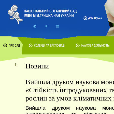
Новини
Вийшла друком наукова мон
«Стійкість інтродукованих та
рослин за умов кліматичних 
Вийшла друком наукова моног
інтродукованих та рідкісних