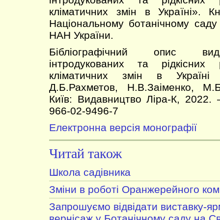
кліматичних змін в Україні». К
Національному ботанічному саду
НАН України.
Бібліографічний опис вида
інтродукованих та рідкісних
кліматичних змін в Україні
Д.Б.Рахметов, Н.В.Заіменко, М.
Київ: Видавництво Ліра-К, 2022. 
966-02-9496-7
Електронна версія монографії
Читай також
Школа садівника
Зміни в роботі Оранжерейного ком
Запрошуємо відвідати виставку-я
вернісаж у Ботанічному саду на С