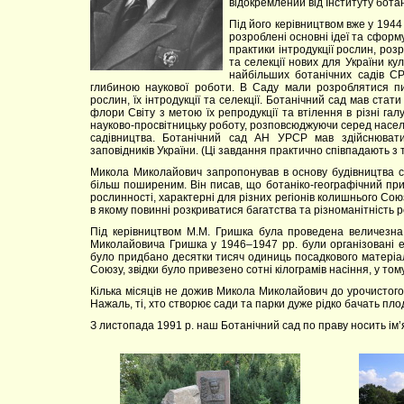
відокремлений від Інституту бот
Під його керівництвом вже у 1944
розроблені основні ідеї та сформ
практики інтродукції рослин, роз
та селекції нових для України ку
найбільших ботанічних садів СР
глибиною наукової роботи. В Саду мали розроблятися пит
рослин, їх інтродукції та селекції. Ботанічний сад мав ста
флори Світу з метою їх репродукції та втілення в різні га
науково-просвітницьку роботу, розповсюджуючи серед населе
садівництва. Ботанічний сад АН УРСР мав здійснювати
заповідників України. (Ці завдання практично співпадають з 
Микола Миколайович запропонував в основу будівництва са
більш поширеним. Він писав, що ботаніко-географічний при
рослинності, характерні для різних регіонів колишнього Сою
в якому повинні розкриватися багатства та різноманітність р
Під керівництвом М.М. Гришка була проведена величезна 
Миколайовича Гришка у 1946–1947 рр. були організовані ек
було придбано десятки тисяч одиниць посадкового матеріалу
Союзу, звідки було привезено сотні кілограмів насіння, у тому 
Кілька місяців не дожив Микола Миколайович до урочистого в
Нажаль, ті, хто створює сади та парки дуже рідко бачать пло
З листопада 1991 р. наш Ботанічний сад по праву носить і