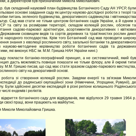
аніки, а директором був призначений Микола Миколайович.
 р. був складений науковий план будівництва Ботанічного Саду АН УРСР, були
ульовані основні завдання саду як центру науково-дослідної роботи з теорії та
робки питань зеленого будівництва, декоративного садівництва і квітникарства
льтур. Сад мав стати не тільки центром ботанічних садів України, а й одним з
СР та світу за розмірами території, складом колекцій рослин, обсягом та
ання садово-паркової архітектури, асортиментів декоративних і квіткових
ти Державним сховищем видів та сортів деревних та трав’янистих рослин дикої
лузі народного господарства. Крім того Ботанічний сад мав проводити широку
ння знання з еволюції рослинного світу, загальної ботаніки та декоративного
 науково-методичне керівництво роботи ботанічних садів та державних
тими, які виконує НБС ім. М.М. Гришка НАН України нині.)
ду покласти ботаніко-географічний принцип, а не систематичний, який був
нцип дасть можливість повніше показати не тільки флору, але й окремі типи
зу. М.М. Гришко писав, що сад має стати зразком садово-паркового мистецтва,
ослинного світу на декоративній основі.
робота зі створення колекцій рослин. Завдяки енергії та зв’язкам Миколи
спедиції до радянської окупаційної зони (Німеччини, Угорщини, Румунії), де
. Були здійснені десятки експедицій в різні регіони колишнього Радянського
числі ендемів і реліктів.
ідкриття ботанічного саду для відвідувачів, яке відбулося 29 травня 1964 р.
ди своєї праці, вони працюють на майбутнє.
м’я Миколи Миколайовича Гришка.