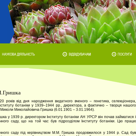
.М.Гришка
20 років від дня народження видатного вченого – генетика, селекціонера,
Інституту ботаніки у 1939–1944 рр., директора, а фактично – творця нашого
 Миколи Миколайовича Гришка (6.01.1901 – 3.01.1964).
ка у 1939 р. директором Інституту ботаніки АН УРСР він почав займатися і
ічного саду, що на той час був підрозділом Інституту ботаніки. Цю працю
ічного саду під керівництвом М.М. Гришка продовжилося у 1944 р. Сад був