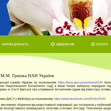
ні М.М. Гришка НАН України
орської служби України за посиланням:
https://dasu.gov.ua/ua/news/5264
бул
млю Національного Ботанічного саду в Києві попри заборону передали під
ову» в статті йдеться про отримання ботанічним садом від інвестора готівки,
тлині ДАСУ у Фейсбуці за посиланням:
https://www.facebook.com/DASU2016/
 висловлює обурення від недостовірної інформації, що потрапила у публічний
илю безпідставного громадського негативу стосовно ботсаду. Пояснення щодо