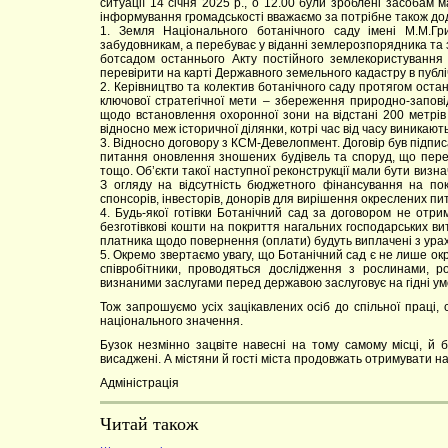
ситуації 14 січня 2025 р., о 12.00 були зроблені засобам
інформування громадськості вважаємо за потрібне також до
1. Земля Національного ботанічного саду імені М.М.Г
забудовникам, а перебуває у віданні землерозпорядника та
ботсадом останнього Акту постійного землекористування
перевірити на карті Державного земельного кадастру в публі
2. Керівництво та колектив ботанічного саду протягом остан
ключової стратегічної мети – збереження природно-запові
щодо встановлення охоронної зони на відстані 200 метрів 
відносно меж історичної ділянки, котрі час від часу виникають
3. Відносно договору з КСМ-Девелопмент. Договір був підпи
питання оновлення зношених будівель та споруд, що перебу
тощо. Об’єкти такої наступної реконструкції мали бути визн
З огляду на відсутність бюджетного фінансування на по
спонсорів, інвесторів, донорів для вирішення окреслених п
4. Будь-якої готівки Ботанічний сад за договором не отр
безготівкові кошти на покриття нагальних господарських ви
платника щодо повернення (оплати) будуть виплачені з урах
5. Окремо звертаємо увагу, що Ботанічний сад є не лише ок
співробітники, проводяться дослідження з рослинами, ро
визнаними заслугами перед державою заслуговує на гідні у
Тож запрошуємо усіх зацікавлених осіб до спільної праці
національного значення.
Бузок незмінно зацвіте навесні на тому самому місці, й 
висаджені. А містяни й гості міста продовжать отримувати на
Адміністрація
Читай також