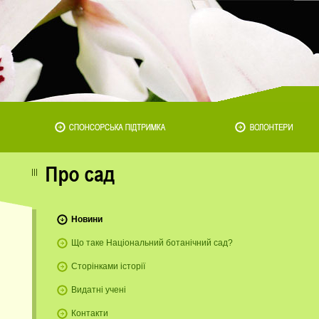
Новини
о
Що таке Національний ботанічний сад?
Сторінками історії
Видатні учені
Контакти