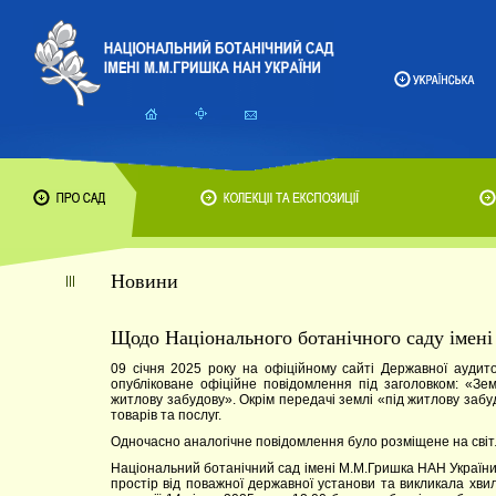
Новини
Щодо Національного ботанічного саду іме
09 січня 2025 року на офіційному сайті Державної аудит
опубліковане офіційне повідомлення під заголовком: «Зе
житлову забудову». Окрім передачі землі «під житлову забуд
товарів та послуг.
Одночасно аналогічне повідомлення було розміщене на сві
Національний ботанічний сад імені М.М.Гришка НАН України
простір від поважної державної установи та викликала хв