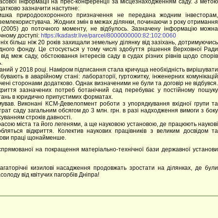
 масової інформації на прес-конференції за місцезнаходженням саду. З метою
датково зазначити наступне:
ришка природоохоронного призначення не передана жодним інвесторам,
 землекористувача. Жодних змін в межах ділянки, починаючи з року отримання
 (2005) до поточного моменту, не відбулось. Зазначену інформацію можна
чному доступі:
https://kadastr.live/parcel/8000000000:82:102:0060
ніх більш ніж 20 років захищали земельну ділянку від зазіхань, дотримуючись
дного фонду. Це стосується у тому числі здобуття рішення Верховної Ради
від меж саду, обстоювання інтересів саду в судах різних рівнів щодо спорів
.
саний у 2018 році. Наміром підписання стала кричуща необхідність вирішувати
вають в аварійному стані: лабораторії, гуртожитку, інженерних комунікацій
ачені сторонами додатково. Однак визначеними не були та договір не відбувся.
криття зазначених потреб ботанічний сад перебуває у постійному пошуку
итань в юридично припустимих форматах.
имував. Виконані КСМ-Девелопмент роботи з упорядкування вхідної групи та
трат саду загальним обсягом до 3 млн. грн. в разі надходження вимоги з боку
уванням строків давності.
расою міста та його легенями, а ще науковою установою, де працюють наукові
бляться відкриття. Колектив наукових працівників з великим досвідом та
мови праці щонайменше.
, спрямованої на покращення матеріально-технічної бази державної установи
багаторічні кизилові насадження продовжать зростати на ділянках, де були
солоду від квітучих пагорбів Дніпра!