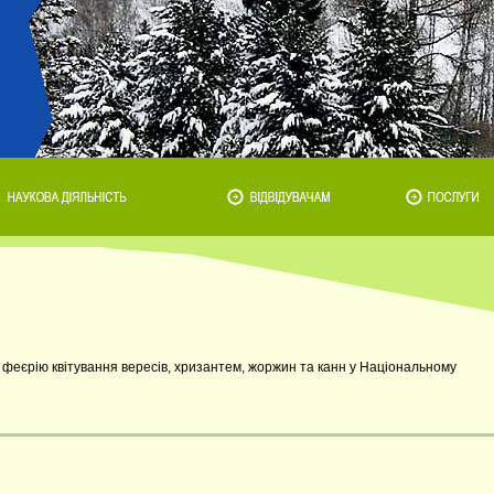
феєрію квітування вересів, хризантем, жоржин та канн у Національному