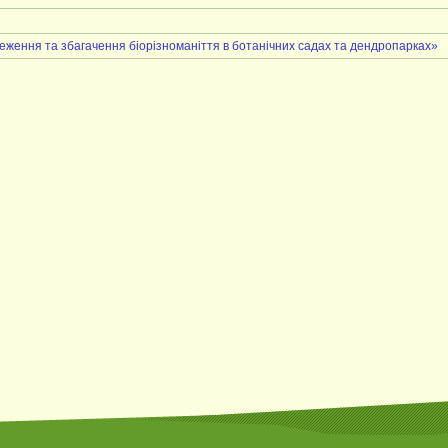
еження та збагачення біорізноманіття в ботанічних садах та дендропарках»