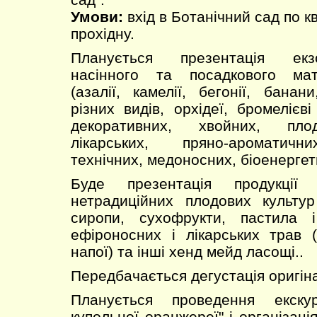
Умови:
вхід в Ботанічний сад по к
прохідну.
Планується презентація екз
насінного та посадкового мат
(азалії, камелії, бегонії, банан
різних видів, орхідеї, бромелієві
декоративних, хвойних, плод
лікарських, пряно-ароматичн
технічних, медоносних, біоенерге
Буде презентація продукції
нетрадиційних плодових культур
сиропи, сухофрукти, пастила і
ефіроносних і лікарських трав (
напої) та інші хенд мейд ласощі..
Передбачається дегустація оригіна
Планується проведення екску
купольної оранжереї" і організація