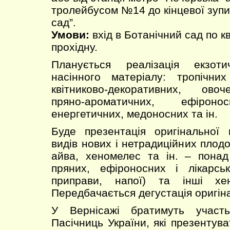
тролейбусом №14 до кінцевої зупи
сад”.
Умови:
вхід в Ботанічний сад по к
прохідну.
Планується реалізація екзот
насінного матеріалу: тропічних
квітниково-декоративних, овоч
пряно-ароматичних, ефіронос
енергетичних, медоносних та ін.
Буде презентація оригінальної 
видів нових і нетрадиційних плодо
айва, хеномелес та ін. – понад
пряних, ефіроносних і лікарськ
приправи, напої) та інші хе
Передбачається дегустація оригіна
У Вернісажі братимуть участ
Пасічниць України, які презентув