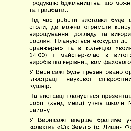
продукцію бджільництва, що можн
та придбати..
Під час роботи виставки буде о
столи, де можна отримати консу
вирощування, догляду та викори
рослин. Плануються екскурсії до 
оранжереї» та в колекцію хвойн
14.00) і майстер-клас з вигот
виробів під керівництвом фахового
У Вернісажі буде презентовано ор
ілюстрації наукової співробіт
Кушнір.
На виставці планується презентац
робіт (хенд мейд) учнів школи
району
У Вернісажі вперше братиме у
колектив «Сік Землі» (с. Лишня Ф