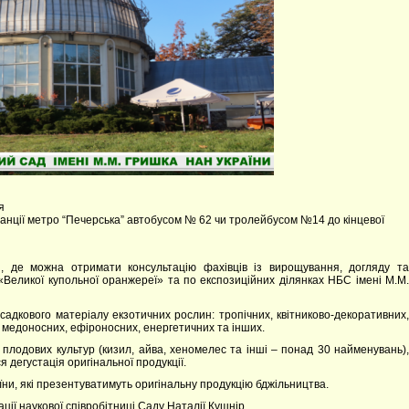
я
станції метро “Печерська” автобусом № 62 чи тролейбусом №14 до кінцевої
и, де можна отримати консультацію фахівців із вирощування, догляду та
«Великої купольної оранжереї» та по експозиційних ділянках НБС імені М.М.
осадкового матеріалу екзотичних рослин: тропічних, квітниково-декоративних,
, медоносних, ефіроносних, енергетичних та інших.
х плодових культур (кизил, айва, хеномелес та інші – понад 30 найменувань),
 дегустація оригінальної продукції.
їни, які презентуватимуть оригінальну продукцію бджільництва.
ції наукової співробітниці Саду Наталії Кушнір.