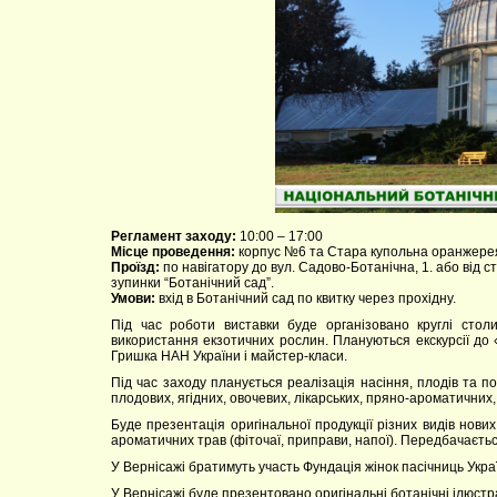
Регламент заходу:
10:00 – 17:00
Місце проведення:
корпус №6 та Стара купольна оранжере
Проїзд:
по навігатору до вул. Садово-Ботанічна, 1. або від 
зупинки “Ботанічний сад”.
Умови:
вхід в Ботанічний сад по квитку через прохідну.
Під час роботи виставки буде організовано круглі стол
використання екзотичних рослин. Плануються екскурсії до 
Гришка НАН України і майстер-класи.
Під час заходу планується реалізація насіння, плодів та п
плодових, ягідних, овочевих, лікарських, пряно-ароматичних
Буде презентація оригінальної продукції різних видів нови
ароматичних трав (фіточаї, приправи, напої). Передбачається
У Вернісажі братимуть участь Фундація жінок пасічниць Укра
У Вернісажі буде презентовано оригінальні ботанічні ілюстра