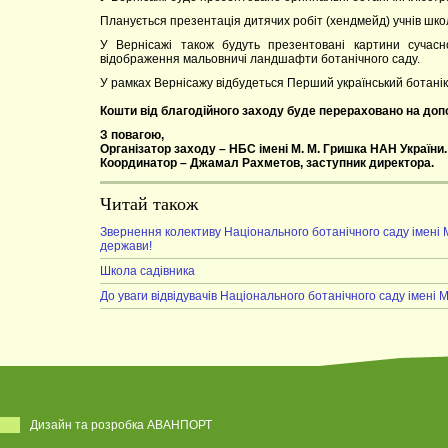
Планується презентація дитячих робіт (хендмейд) учнів шк
У Вернісажі також будуть презентовані картини сучас
відображення мальовничі ландшафти ботанічного саду.
У рамках Вернісажу відбудеться Перший український ботані
Кошти від благодійного заходу буде перераховано на до
З повагою,
Організатор заходу – НБС імені М. М. Гришка НАН України.
Координатор – Джамал Рахметов, заступник директора.
Читай також
Звернення колективу Національного ботанічного саду імені 
держави!
Школа садівника
До уваги відвідувачів Національного ботанічного саду імені 
Дизайн та розробка АВАНПОРТ