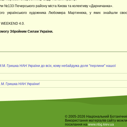
оли №133 Печерського району міста Києва та колективу «Дарничанка».
ного українського художника Любомира Мартинюка, у яких знайшли своє
к WEEKEND 4.0.
помогу Збройним Силам України.
М.М. Гришка НАН України до всіх, кому небайдужа доля "перлини" нашої
М.М. Гришка НАН України!
© 2005-2026 Національний Ботанічний
Використання матеріалів сайту можл
посилання на
www.nbg.kiev.ua