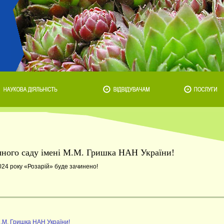
ічного саду імені М.М. Гришка НАН України!
2024 року «Розарій» буде зачинено!
М.М. Гришка НАН України!