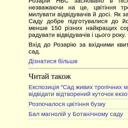
Розарій НБС засновано в післ
незважаючи на це, цвітіння т
милувати відвідувачів й досі. Як з
Саду добре підготувалися до йо
менше 150 різних найкращих сор
радувати відвідувачів і цього року.
Вхід до Розарію за вхідними кви
сад.
Дізнатися більше
Читай також
Експозиція "Сад живих тропічних м
відвідати відтворений куточок екз
Розпочалося цвітіння бузку
Бал магнолій у Ботанічному саду